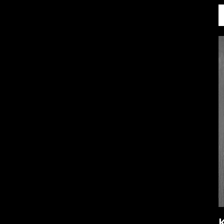
Catwoman
Harley Quinn
Jack Sparrow
Lara Croft
Poison Ivy
Prinzessin Leia
Spiderman
Supergirl
Superman
The Witcher
The Wolverine