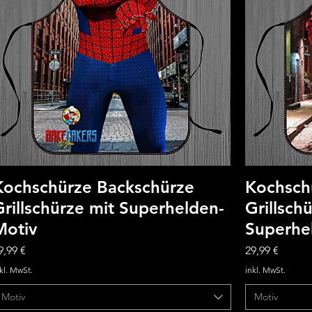
Kochschürze Backschürze
Kochsch
Grillschürze mit Superhelden-
Grillsch
Motiv
Superhe
reis
Preis
9,99 €
29,99 €
kl. MwSt.
inkl. MwSt.
Motiv
Motiv