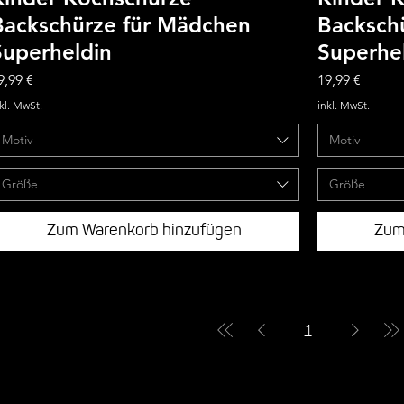
Backschürze für Mädchen
Backsch
Superheldin
Superhe
reis
Preis
9,99 €
19,99 €
kl. MwSt.
inkl. MwSt.
Motiv
Motiv
Größe
Größe
Zum Warenkorb hinzufügen
Zum
1