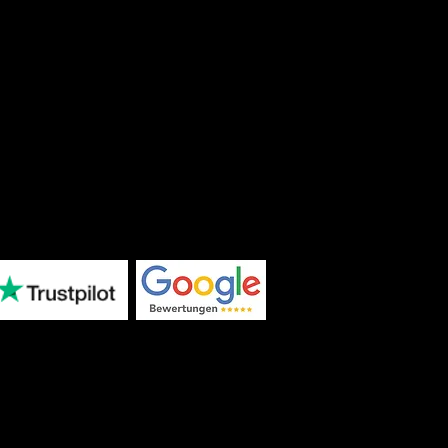
r abonnieren
ienstleistungen
|