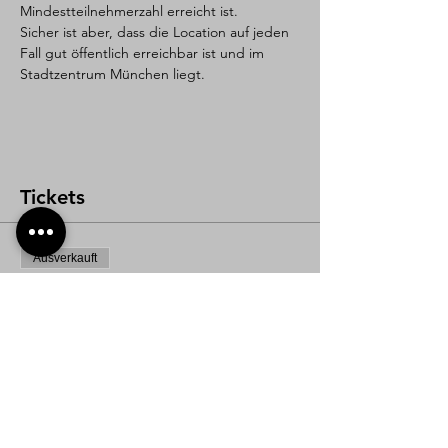
Mindestteilnehmerzahl erreicht ist.
Sicher ist aber, dass die Location auf jeden 
Fall gut öffentlich erreichbar ist und im 
Stadtzentrum München liegt.
Tickets
Ausverkauft
Tickettyp
Kursticket
Preis
Von 79,00 € bis 218,00 €