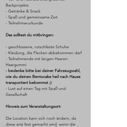
Backprojekts
- Getränke & Snack
- Spaß und gemeinsame Zeit
- Teilnehmerurkunde
Das solltest du mitbringen:
- geschlossene, rutschfeste Schuhe
- Kleidung, die Flecken abbekommen darf
- Teilnehmende mit langen Haaren: 
Haargummi 
- bedenke bitte bei deiner Fahrzeugwahl, 
wie du deinen Bentocake heil nach Hause 
transportiert bekommst ;)
- Lust auf einen Tag mit Spaß und 
Gesellschaft
Hinweis zum Veranstaltungsort:
Die Location kann sich noch ändern, da 
diese erst fest gemacht wird, wenn die 