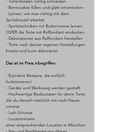
- Tortenböden richtig schneiden
- Bentocakes füllen und glatt einstreichen
- Lernen, wie man richtig mit dem 
Spritzbeutel arbeitet
- Spritztechniken mit Buttercreme lernen 
ODER die Torte mit Rollfondant eindecken
- Dekorationen aus Rollfondant herstellen
- Torte nach deinen eigenen Vorstellungen 
kreativ und bunt dekorieren
Das ist im Preis inbegriffen:
- Erprobte Rezepte, die wirklich 
funktionieren!
- Geräte und Werkzeug werden gestellt
- Hochwertige Backzutaten für deine Torte, 
die du danach natürlich mit nach Hause 
nimmst
- Leih-Schürze
- Locationmiete 
einer ansprechenden Location in München
- Vor- und Nachbereitung deines 