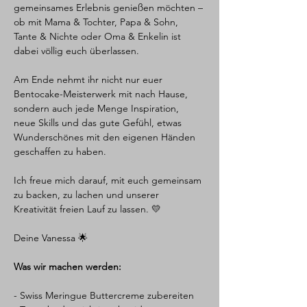
gemeinsames Erlebnis genießen möchten – 
ob mit Mama & Tochter, Papa & Sohn, 
Tante & Nichte oder Oma & Enkelin ist 
dabei völlig euch überlassen.
Am Ende nehmt ihr nicht nur euer 
Bentocake-Meisterwerk mit nach Hause, 
sondern auch jede Menge Inspiration, 
neue Skills und das gute Gefühl, etwas 
Wunderschönes mit den eigenen Händen 
geschaffen zu haben.
Ich freue mich darauf, mit euch gemeinsam 
zu backen, zu lachen und unserer 
Kreativität freien Lauf zu lassen. 💛
Deine Vanessa 🌟
Was wir machen werden:
- Swiss Meringue Buttercreme zubereiten 