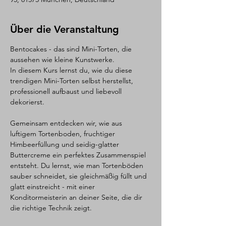
Über die Veranstaltung
Bentocakes - das sind Mini-Torten, die 
aussehen wie kleine Kunstwerke. 
In diesem Kurs lernst du, wie du diese 
trendigen Mini-Torten selbst herstellst, 
professionell aufbaust und liebevoll 
dekorierst.
Gemeinsam entdecken wir, wie aus 
luftigem Tortenboden, fruchtiger 
Himbeerfüllung und seidig-glatter 
Buttercreme ein perfektes Zusammenspiel 
entsteht. Du lernst, wie man Tortenböden 
sauber schneidet, sie gleichmäßig füllt und 
glatt einstreicht - mit einer 
Konditormeisterin an deiner Seite, die dir 
die richtige Technik zeigt. 